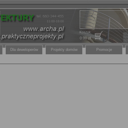
Koszyk:
0.00 zł
Dla deweloperów
Projekty domów
Promocje