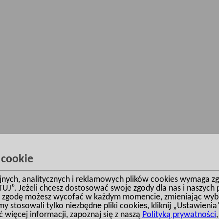
 cookie
yjnych, analitycznych i reklamowych plików cookies wymaga z
TUJ”. Jeżeli chcesz dostosować swoje zgody dla nas i naszych p
 STUDIO INVESTDOM  I  Wszelkie prawa zastrzeżone  I  tel.: 660-344-455, 530
 zgodę możesz wycofać w każdym momencie, zmieniając wybra
y stosowali tylko niezbędne pliki cookies, kliknij „Ustawienia
KTURY INVESTDOM
ul. Bukowa 22, Łajski, 05-119 Legionowo k. Warszawy. 
ć więcej informacji, zapoznaj się z naszą
Polityką prywatności