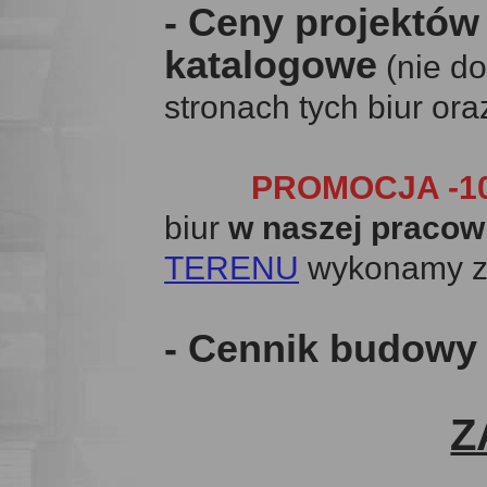
- Ceny projektów
katalogowe
(nie do
stronach tych biur or
PROMOCJA -10
biur
w naszej pracow
TERENU
wykonamy z
- Cennik budow
Z