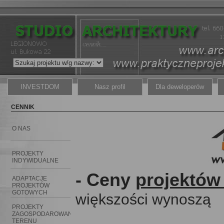
INVESTDOM
Nasz profil
Dla deweloperów
CENNIK
O NAS
PROJEKTY
INDYWIDUALNE
- Ceny
projektów
ADAPTACJE
PROJEKTÓW
GOTOWYCH
większości wynoszą
PROJEKTY
ZAGOSPODAROWANIA
TERENU