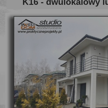
K16
- dwulokalowy lu