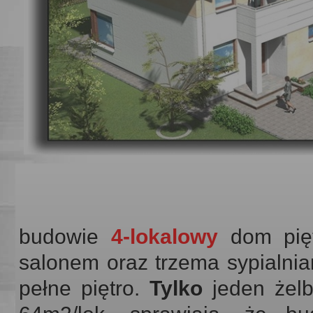
budowie
4-lokalowy
dom pięt
salonem oraz trzema sypialniam
pełne piętro.
Tylko
jeden żel