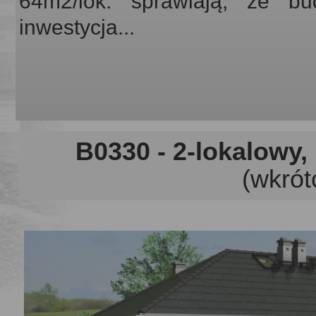
64m2/lok. sprawiają, że bu
inwestycja...
B0330
- 2-lokalowy,
(wkrót