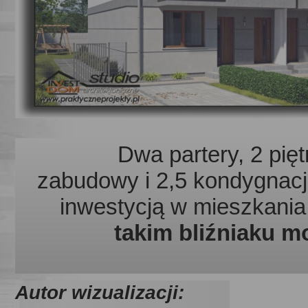
Dwa partery, 2 pię
zabudowy
i
2,5 kondygnacj
inwestycją w
mieszkani
takim bliźniaku m
Autor
wizualizacji: