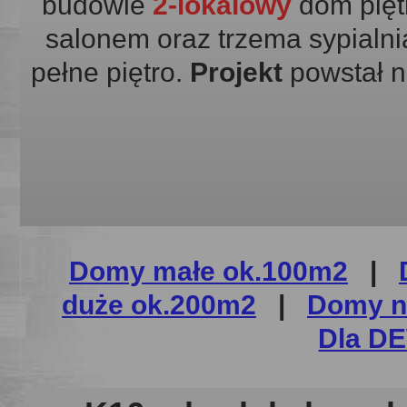
budowie
2-lokalowy
dom pięt
salonem oraz trzema sypialnia
pełne piętro.
Projekt
powstał n
Domy małe ok.100m2
|
duże ok.200m2
|
Domy n
Dla 