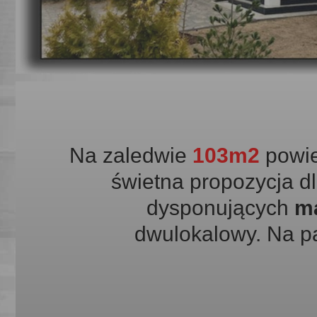
Na zaledwie
103m2
powie
świetna propozycja dl
dysponujących
ma
dwulokalowy. Na pa