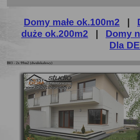
Domy małe ok.100m2
|
duże ok.200m2
|
Domy n
Dla 
B03 - 2x 99m2 (dwulokalowy)