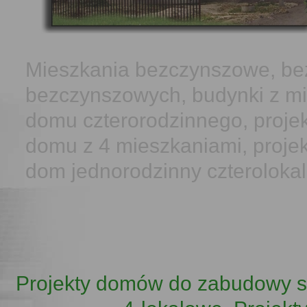
Mieszkania bezczynszowe, bez
bezczynszowych, budynki z m
domu czterorodzinnego, proje
domu z 4 mieszkaniami, proje
dom jednorodzinny czteroloka
Projekty domów do zabudowy sze