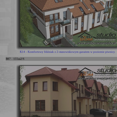
K14 - Komfortowy bliźniak z 2-stanowiskowym garażem w poziomie piwnicy.
B07 - 155m2/S