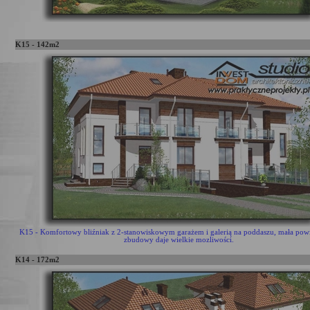
K15 - 142m2
K15 - Komfortowy bliźniak z 2-stanowiskowym garażem i galerią na poddaszu, mała pow
zbudowy daje wielkie mozliwości.
K14 - 172m2