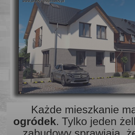
Każde mieszkanie m
ogródek
.
Tylko
jeden żel
zabudowy sprawiają, ż