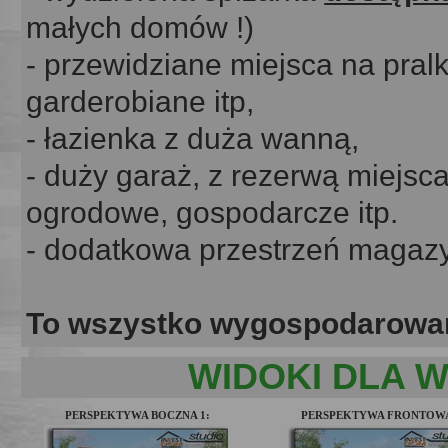
małych domów !)
- przewidziane miejsca na pral
garderobiane itp,
- łazienka z duża wanną,
- duży garaż, z rezerwą miejs
ogrodowe, gospodarcze itp.
- dodatkowa przestrzeń magaz
To wszystko wygospodarowan
WIDOKI DLA W
PERSPEKTYWA BOCZNA 1:
PERSPEKTYWA FRONTOW