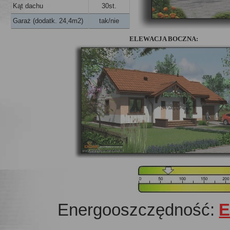
Kąt dachu
30st.
Garaż (dodatk. 24,4m2)
tak/nie
ELEWACJA BOCZNA:
Energooszczędność:
E