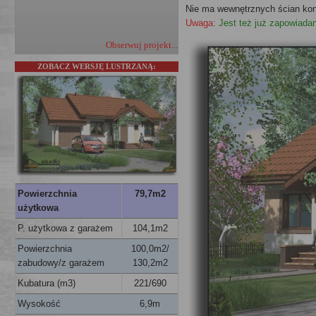
Nie ma wewnętrznych ścian kon
Uwaga:
Jest też już zapowiada
Obserwuj projekt...
ZOBACZ WERSJĘ LUSTRZANĄ:
Powierzchnia
79,7
m2
użytkowa
P. użytkowa z garażem
104,1m2
Powierzchnia
100,0m2/
zabudowy/z garażem
130,2m2
Kubatura (m3)
221/
690
Wysokość
6,9m