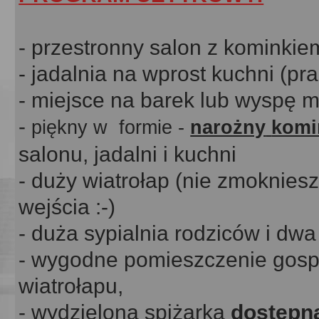
- przestronny salon z kominki
- jadalnia na wprost kuchni (pr
- miejsce na barek lub wyspę m
-
piękny w formie -
narożny
komi
salonu, jadalni i kuchni
- duży wiatrołap (nie zmoknies
wejścia :-)
- duża sypialnia rodziców i dw
- wygodne pomieszczenie gosp
wiatrołapu,
- wydzielona spiżarka
dostępn