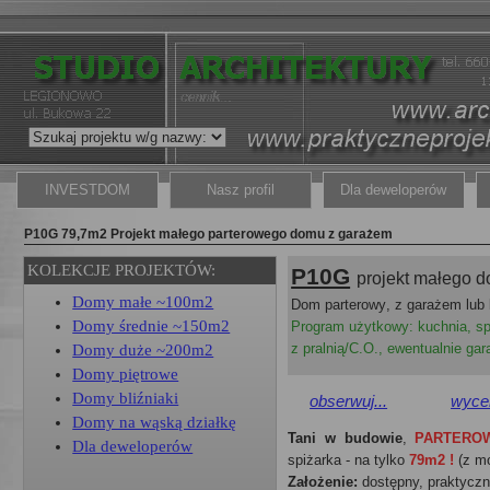
INVESTDOM
Nasz profil
Dla deweloperów
P10G 79,7m2 Projekt małego parterowego domu z garażem
KOLEKCJE PROJEKTÓW:
P10G
projekt małego 
Domy małe ~100m2
Dom parterowy
, z garażem lub
Domy średnie ~150m2
Program użytkowy: kuchnia, sp
z pralnią/C.O.,
ewentualnie
gar
Domy duże ~200m2
Domy piętrowe
Domy bliźniaki
obserwuj...
wyceń
Domy na wąską działkę
Tani w budowie
,
PARTERO
Dla deweloperów
spiżarka - na tylko
79m2 !
(
z m
Założenie:
dostępny, praktyczn