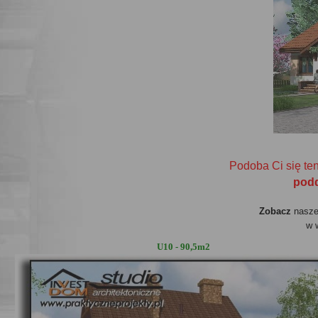
Podoba Ci się te
pod
Zobacz
nasze 
w 
U10 - 90,5m2