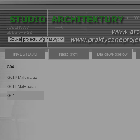
INVESTDOM
Nasz profil
Dla deweloperów
G04
G01P Maly garaz
G01L Maly garaz
G04