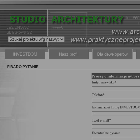
INVESTDOM
Nasz profil
Dla deweloperów
FIBARO PYTANIE
Proszę o informacje n/t S
Imię i nazwisko*
Telefon*
Jak znalazłeś firmę INVESTDO
Twój e-mail*
Ewentualne pytania